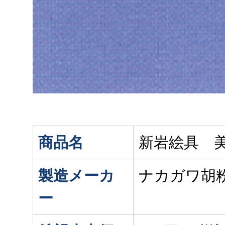
商品名
新岩絵具 
製造メーカ
ナカガワ胡
ー