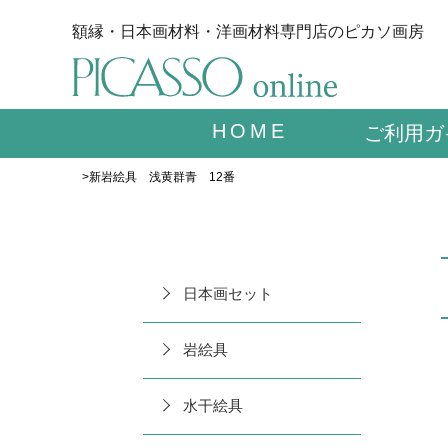
額縁・日本画材料・洋画材料専門店のピカソ画房
HOME
ご利用ガ
>新岩絵具 浅黄群青 12番
日本画セット
岩絵具
水干絵具