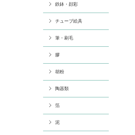
鉄鉢・顔彩
チューブ絵具
筆・刷毛
膠
胡粉
陶器類
箔
泥