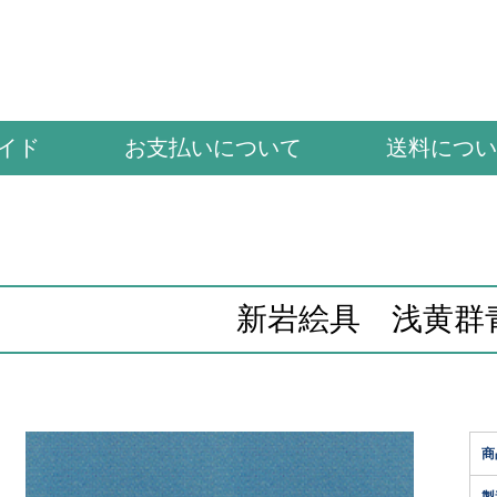
イド
お支払いについて
送料につい
新岩絵具 浅黄群
商