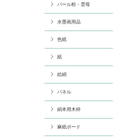
パール粉・雲母
水墨画用品
色紙
紙
絵絹
パネル
絹本用木枠
麻紙ボード