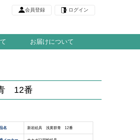
会員登録
ログイン
て
お届けについて
青 12番
品名
新岩絵具 浅黄群青 12番