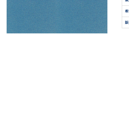
製
希
販