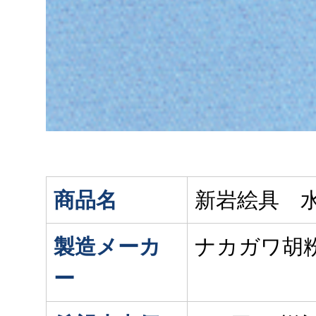
商品名
新岩絵具 水
製造メーカ
ナカガワ胡
ー