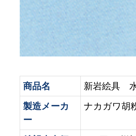
商品名
新岩絵具 水
製造メーカ
ナカガワ胡
ー