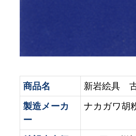
商品名
新岩絵具 古
製造メーカ
ナカガワ胡
ー