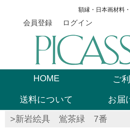
額縁・日本画材料
会員登録
ログイン
HOME
ご
送料について
お届
>新岩絵具 鴬茶緑 7番