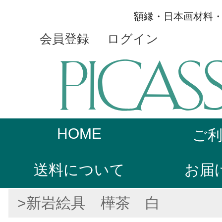
額縁・日本画材料
会員登録
ログイン
HOME
ご
送料について
お届
>新岩絵具 樺茶 白