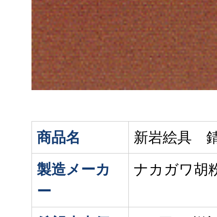
商品名
新岩絵具 錆
製造メーカ
ナカガワ胡
ー