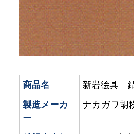
商品名
新岩絵具 錆
製造メーカ
ナカガワ胡
ー