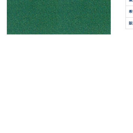
製
希
販