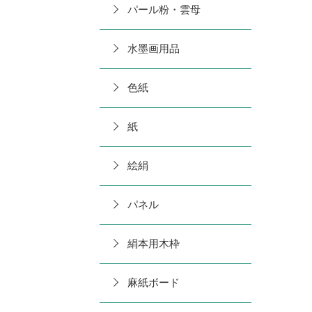
パール粉・雲母
水墨画用品
色紙
紙
絵絹
パネル
絹本用木枠
麻紙ボード