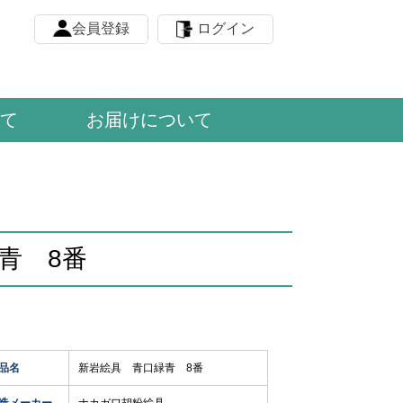
会員登録
ログイン
て
お届けについて
青 8番
品名
新岩絵具 青口緑青 8番