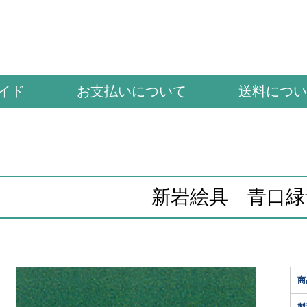
イド
お支払いについて
送料につい
新岩絵具 青口緑
商