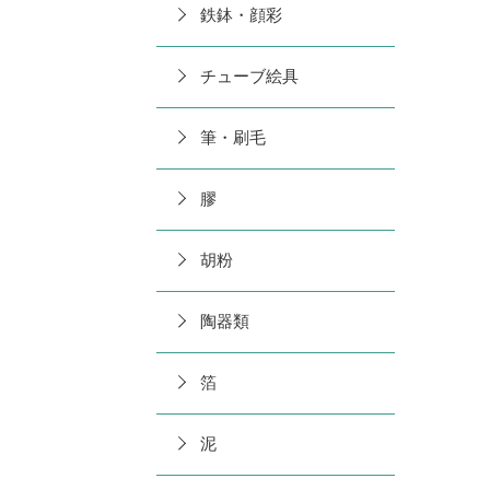
鉄鉢・顔彩
チューブ絵具
筆・刷毛
膠
胡粉
陶器類
箔
泥