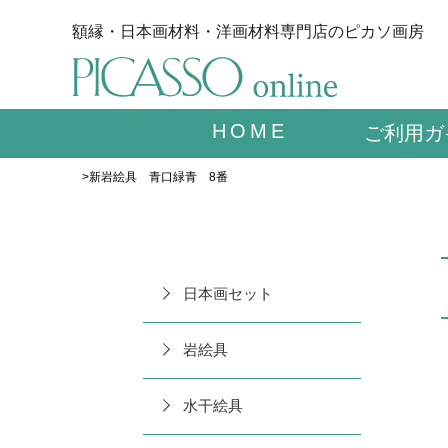
額縁・日本画材料・洋画材料専門店のピカソ画房
HOME
ご利用ガ
>新岩絵具 青口緑青 8番
日本画セット
岩絵具
水干絵具