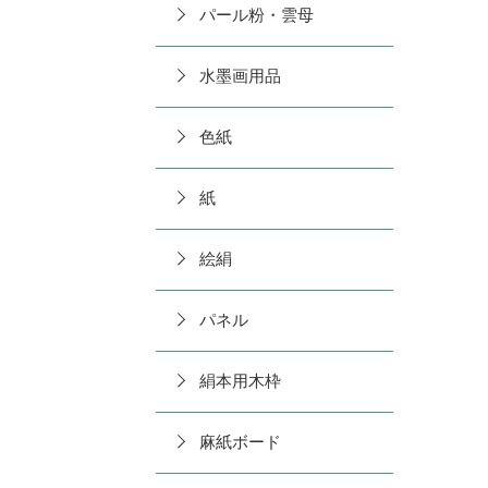
パール粉・雲母
水墨画用品
色紙
紙
絵絹
パネル
絹本用木枠
麻紙ボード