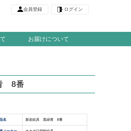
会員登録
ログイン
て
お届けについて
青 8番
品名
新岩絵具 黒緑青 8番