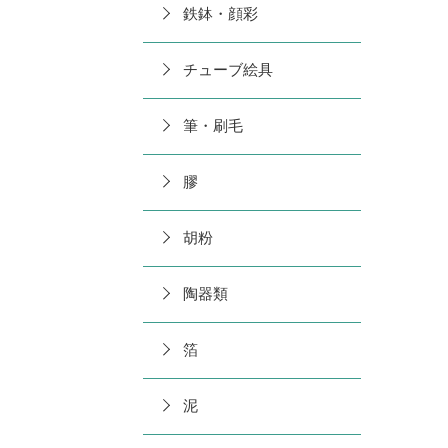
鉄鉢・顔彩
チューブ絵具
筆・刷毛
膠
胡粉
陶器類
箔
泥