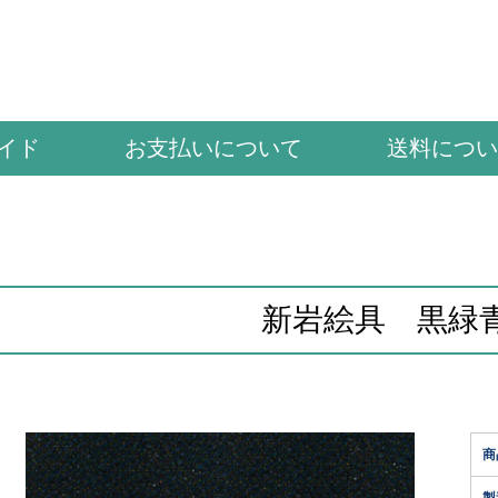
イド
お支払いについて
送料につい
新岩絵具 黒緑
商