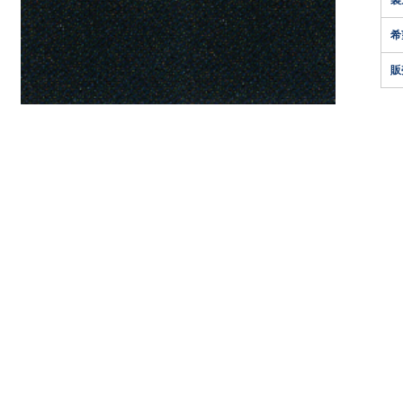
製
希
販