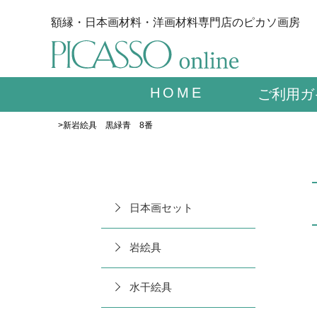
額縁・日本画材料・洋画材料専門店のピカソ画房
HOME
ご利用ガ
>新岩絵具 黒緑青 8番
日本画セット
岩絵具
水干絵具