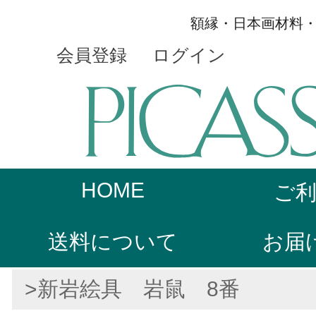
額縁・日本画材料
会員登録
ログイン
HOME
ご
送料について
お届
>新岩絵具 岩鼠 8番