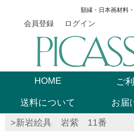
額縁・日本画材料
会員登録
ログイン
HOME
ご
送料について
お届
>新岩絵具 岩紫 11番