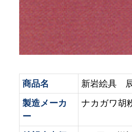
商品名
新岩絵具 辰
製造メーカ
ナカガワ胡
ー