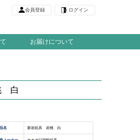
会員登録
ログイン
て
お届けについて
桃 白
品名
新岩絵具 岩桃 白