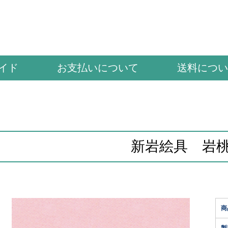
イド
お支払いについて
送料につい
新岩絵具 岩
商