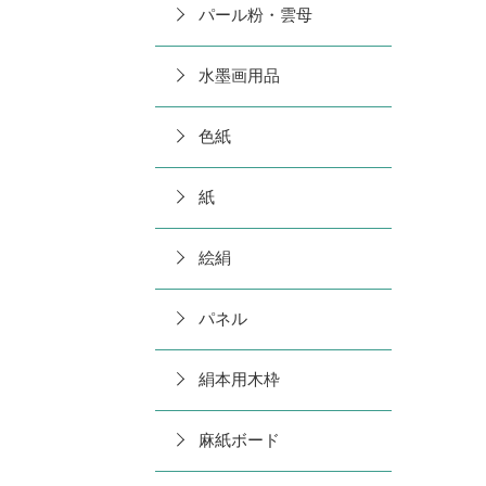
パール粉・雲母
水墨画用品
色紙
紙
絵絹
パネル
絹本用木枠
麻紙ボード