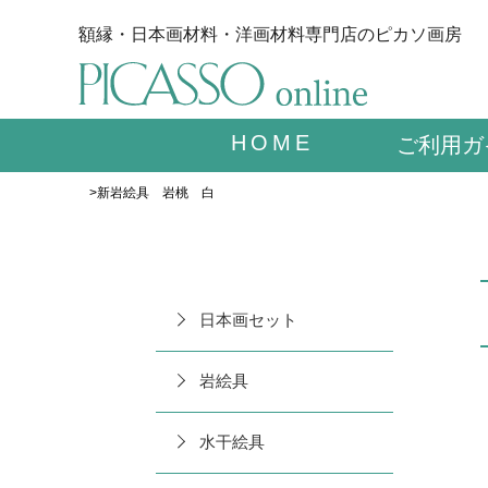
額縁・日本画材料・洋画材料専門店のピカソ画房
HOME
ご利用ガ
>新岩絵具 岩桃 白
日本画セット
岩絵具
水干絵具