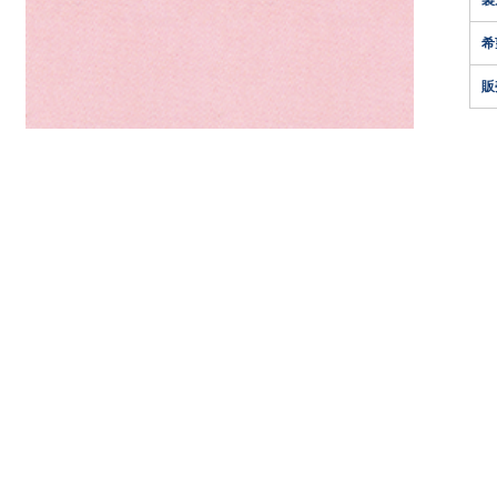
製
希
販