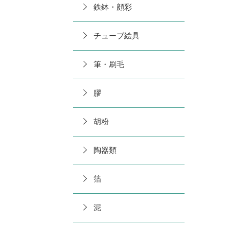
鉄鉢・顔彩
チューブ絵具
筆・刷毛
膠
胡粉
陶器類
箔
泥