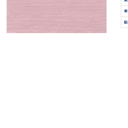
製
希
販