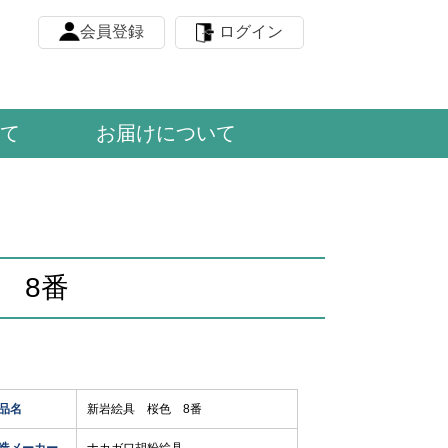
会員登録
ログイン
て
お届けについて
 8番
品名
新岩絵具 桜色 8番