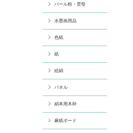
パール粉・雲母
水墨画用品
色紙
紙
絵絹
パネル
絹本用木枠
麻紙ボード