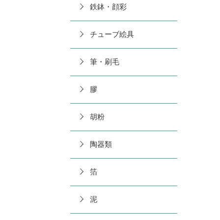
鉄鉢・顔彩
チューブ絵具
筆・刷毛
膠
胡粉
陶器類
箔
泥