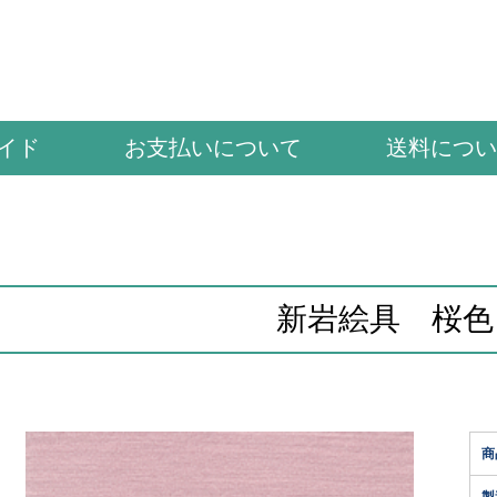
イド
お支払いについて
送料につい
新岩絵具 桜色
商