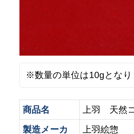
※数量の単位は10gとな
商品名
上羽 天然
製造メーカ
上羽絵惣