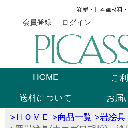
額縁・日本画材料
会員登録
ログイン
HOME
ご
送料について
お届
>ＨＯＭＥ
>商品一覧
>岩絵具