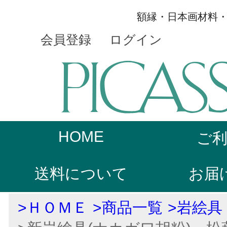
額縁・日本画材料
会員登録
ログイン
HOME
ご
送料について
お届
>ＨＯＭＥ
>商品一覧
>岩絵具