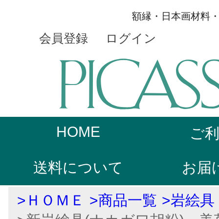
額縁・日本画材料
会員登録
ログイン
HOME
ご
送料について
お届
>ＨＯＭＥ
>商品一覧
>岩絵具