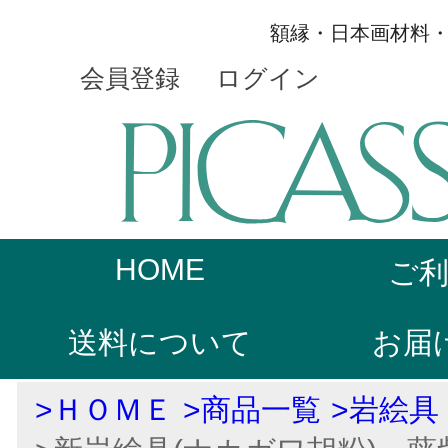
額縁・日本画材料
会員登録
ログイン
HOME
ご
送料について
お届
>ＨＯＭＥ
>商品一覧
>岩絵具